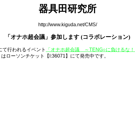
器具田研究所
http://www.kiguda.net/CMS/
「オナホ超会議」参加します (コラボレーション)
ワンにて行われるイベント
「オナホ超会議 ～TENG○に負けるな！2
ットはローソンチケット【l:36071】にて発売中です。