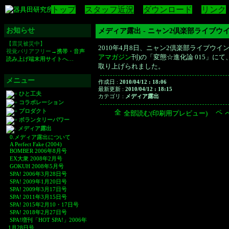
トップ
スタッフ近況
ダウンロード
リンク
お知らせ
メディア露出 - ニャン2倶楽部ライブウインド
【震災被災中】
2010年4月8日、ニャン2倶楽部ライブウインドウ
視覚バリアフリー
→携帯・音声
アマガジン
刊)の「変態☆進化論 015」に
読み上げ端末用サイトへ…
取り上げられました。
メニュー
作成日 :
2010/04/12 : 18:06
最新更新 :
2010/04/12 : 18:15
ひと工夫
カテゴリ :
メディア露出
コラボレーション
プロダクト
全部読む(印刷用プレビュー)
ボランタリーパワー
メディア露出
0.メディア露出について
A Perfect Fake (2004)
BOMBER 2006年8月号
EX大衆 2008年2月号
GOKUH 2008年5月号
SPA! 2006年3月28日号
SPA! 2009年1月20日号
SPA! 2009年3月17日号
SPA! 2011年3月15日号
SPA! 2015年2月10・17日号
SPA! 2018年2月27日号
SPA!増刊「HOT SPA!」2006年
1月28日号