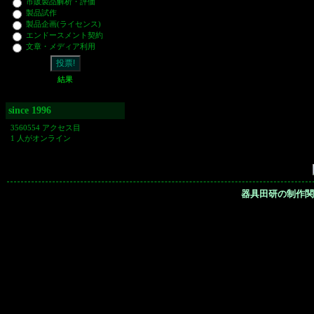
市販製品解析・評価
製品試作
製品企画(ライセンス)
エンドースメント契約
文章・メディア利用
結果
since 1996
3560554 アクセス目
1 人がオンライン
器具田研の制作関