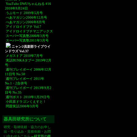
YouTube DWUちゃんねる #16
2018年9月24日
うぶモード 2009年5月号
ぺあマガジン2006年12月号
ぺあマガジン2006年8月号
アイドロイドプチ Vol.7
アイドロイドプチマニアックス
スーパー写真塾2006年3月号
スーパー写真塾2011年3月号
ニャン2倶楽部ライブウイ
ンドウズ Vol.37
メガストア 2010年7月号
実話BUNKAタブー 2019年2月
号
週刊プレイボーイ 2006年12月
11日号 No.50
週刊プレイボーイ 2011年
No.1・2合併号
週刊プレイボーイ 2013年9月2
日号 No.35
週刊ポスト 2010年1月29日号
小田原ドラゴンくえすと！
問題実話2006年3月号
器具田研究所について
研究・取材依頼・協力のお申し
出・売り込み・見積依頼・お問
い合わせもこちら
→研究所の概