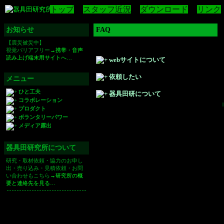
トップ
スタッフ近況
ダウンロード
リンク
お知らせ
FAQ
【震災被災中】
視覚バリアフリー
→携帯・音声
読み上げ端末用サイトへ…
webサイトについて
依頼したい
メニュー
ひと工夫
器具田研について
コラボレーション
プロダクト
ボランタリーパワー
メディア露出
器具田研究所について
研究・取材依頼・協力のお申し
出・売り込み・見積依頼・お問
い合わせもこちら
→研究所の概
要と連絡先を見る…