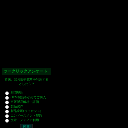
ツークリックアンケート
将来、器具田研究所を利用する
としたら？
顧問契約
OEM製品を小売でご購入
市販製品解析・評価
製品試作
製品企画(ライセンス)
エンドースメント契約
文章・メディア利用