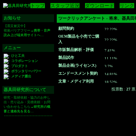
トップ
スタッフ近況
ダウンロード
リンク
お知らせ
ツークリックアンケート - 将来、器具
【震災被災中】
顧問契約
視覚バリアフリー
→携帯・音声
読み上げ端末用サイトへ…
OEM製品を小売でご購
入
メニュー
市販製品解析・評価
ひと工夫
製品試作
コラボレーション
製品企画(ライセンス)
プロダクト
ボランタリーパワー
エンドースメント契約
メディア露出
文章・メディア利用
投票数 :
27
票
器具田研究所について
研究・取材依頼・協力のお申し
出・売り込み・見積依頼・お問
い合わせもこちら
→研究所の概
要と連絡先を見る…