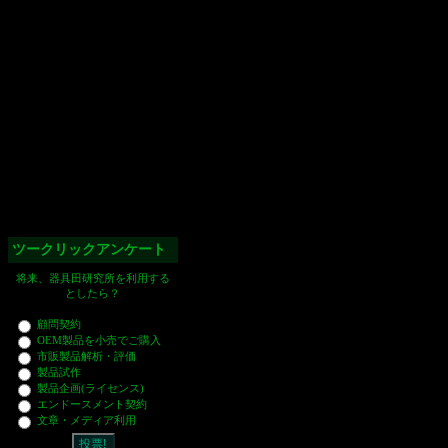
ツークリックアンケート
将来、器具田研究所を利用する
としたら？
顧問契約
OEM製品を小売でご購入
市販製品解析・評価
製品試作
製品企画(ライセンス)
エンドースメント契約
文章・メディア利用