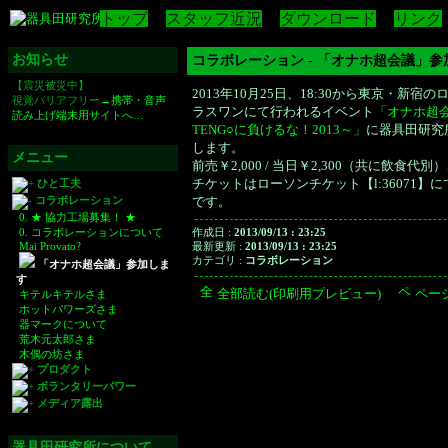
トップ
スタッフ近況
ダウンロード
リンク
お知らせ
コラボレーション - 「オナホ超会議」参
【震災被災中】
2013年10月25日、18:30から東京・新宿の
視覚バリアフリー
→携帯・音声
ラスワンにて行われるイベント
「オナホ超
読み上げ端末用サイトへ…
TENG○に負けるな！2013～」
に器具田研究
します。
メニュー
前売￥2,000 / 当日￥2,300（共に飲食代
チケットはローソンチケット【l:36071】
ひと工夫
コラボレーション
です。
0. ★ 協力工場募集！ ★
0. コラボレーションについて
作成日 :
2013/09/13 : 23:25
Mai Provato?
最新更新 :
2013/09/13 : 23:25
カテゴリ :
コラボレーション
「オナホ超会議」参加しま
す
全部読む(印刷用プレビュー)
ペー
キテルキテルさま
ホットパワーズさま
器マークについて
荒木元太郎さま
木偶の坊さま
プロダクト
ボランタリーパワー
メディア露出
器具田研究所について