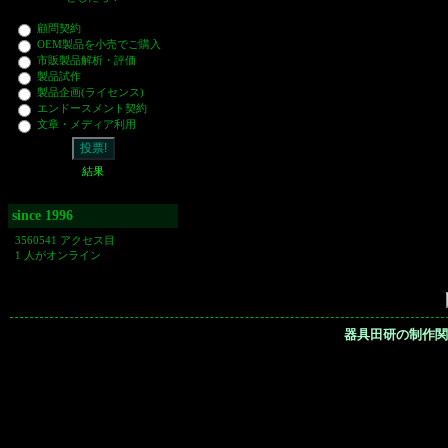
顧問契約
OEM製品を小売でご購入
市販製品解析・評価
製品試作
製品企画(ライセンス)
エンドースメント契約
文章・メディア利用
結果
since 1996
3560541 アクセス目
1 人がオンライン
器具田研の制作関