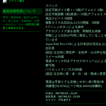
メディア露出
スペック
設定可能ダイス数 1～5個(デフォルト:2個)
器具田研究所について
設定可能面数 1面(後述)～20面(デフォルト:6
研究・取材依頼・協力のお申し
発話スピード 6段階
出・売り込み・見積依頼・お問
複数ダイス出目読み上げの間隔 5段階
い合わせもこちら
→研究所の概
3プッシュボタンによる操作
要と連絡先を見る…
アナログノイズ源を使用、周期性を排除
実験により出目が均等に発生していること
ています
AquesTalk Pico LSIによる日本語出目読み
定応答
(固定:注文時に男性声・女性声・ロボ声を指
スピーカ内蔵
電源スイッチ付きアナログボリュームによ
整可能
パイロットランプLED内蔵
(固定:注文時に青・赤・白・緑・青緑に変更
電源は手探りでも交換しやすい単3電池2本
消費電力0.85W(ピーク時)0.468W(待機時)
作成日 :
2017/01/23 : 22:43
最新更新 :
2017/01/23 : 23:29
カテゴリ :
プロダクト