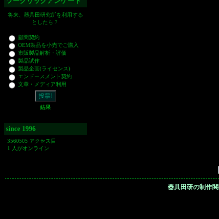
ツークリックアンケート
将来、器具田研究所を利用する
としたら？
顧問契約
OEM製品を小売でご購入
市販製品解析・評価
製品試作
製品企画(ライセンス)
エンドースメント契約
文章・メディア利用
結果
since 1996
3560505 アクセス目
1 人がオンライン
器具田研の制作関