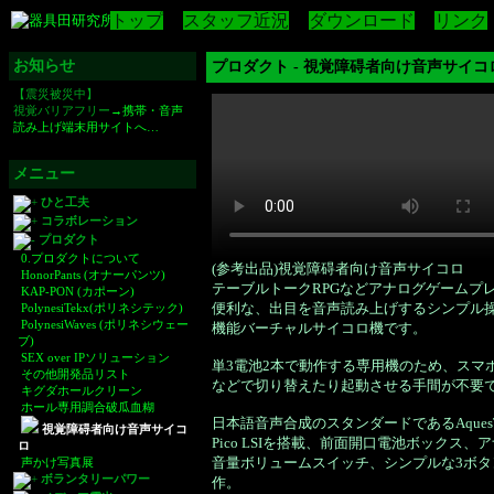
トップ
スタッフ近況
ダウンロード
リンク
お知らせ
プロダクト - 視覚障碍者向け音声サイコ
【震災被災中】
視覚バリアフリー
→携帯・音声
読み上げ端末用サイトへ…
メニュー
ひと工夫
コラボレーション
プロダクト
0.プロダクトについて
(参考出品)視覚障碍者向け音声サイコロ
HonorPants (オナーパンツ)
テーブルトークRPGなどアナログゲームプ
KAP-PON (カポーン)
便利な、出目を音声読み上げするシンプル
PolynesiTekx(ポリネシテック)
PolynesiWaves (ポリネシウェー
機能バーチャルサイコロ機です。
ブ)
SEX over IPソリューション
単3電池2本で動作する専用機のため、スマホ
その他開発品リスト
などで切り替えたり起動させる手間が不要
キグダホールクリーン
ホール専用調合破瓜血糊
日本語音声合成のスタンダードであるAquesT
視覚障碍者向け音声サイコ
Pico LSIを搭載、前面開口電池ボックス、
ロ
音量ボリュームスイッチ、シンプルな3ボタ
声かけ写真展
ボランタリーパワー
作。