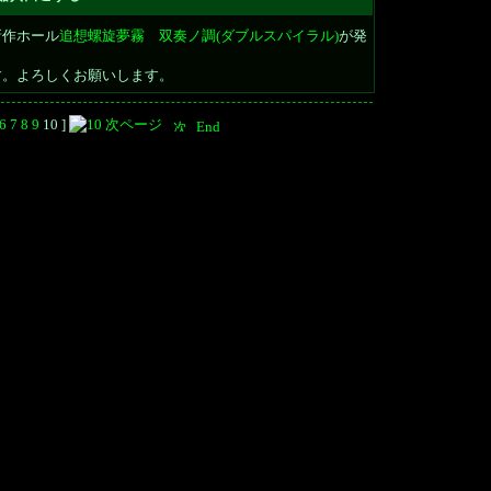
新作ホール
追想螺旋夢霧 双奏ノ調(ダブルスパイラル)
が発
す。よろしくお願いします。
6
7
8
9
10
]