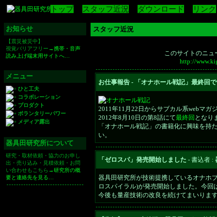
トップ
スタッフ近況
ダウンロード
リンク
お知らせ
スタッフ近況
【震災被災中】
視覚バリアフリー
→携帯・音声
このサイトのニュ
読み上げ端末用サイトへ…
http://www.k
メニュー
お仕事報告 - 「オナホール戦記」最終回
ひと工夫
コラボレーション
プロダクト
2011年11月22日からサブカル系webマガ
ボランタリーパワー
2012年8月10日の第8話にて
最終回
となり
メディア露出
「オナホール戦記」の書籍化に興味を持た
い。
器具田研究所について
研究・取材依頼・協力のお申し
「ゼロスパ」発売開始しました
- 書込者 :
出・売り込み・見積依頼・お問
い合わせもこちら
→研究所の概
器具田研究所が技術提携しているオナホブ
要と連絡先を見る…
ロスパイラル)が発売開始しました。今回
今後も量産技術の改良を続けてまいりま