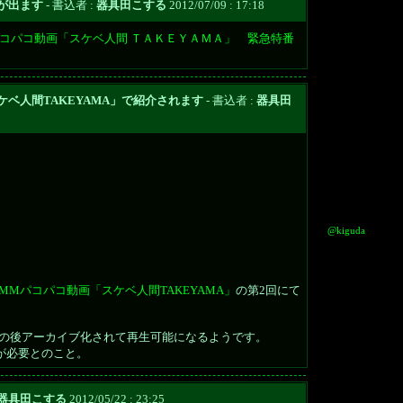
が出ます
- 書込者 :
器具田こする
2012/07/09 : 17:18
コパコ動画「スケベ人間 ＴＡＫＥＹＡＭＡ」 緊急特番
ベ人間TAKEYAMA」で紹介されます
- 書込者 :
器具田
@kiguda
DMMパコパコ動画「スケベ人間TAKEYAMA」
の第2回にて
:00、その後アーカイブ化されて再生可能になるようです。
)が必要とのこと。
器具田こする
2012/05/22 : 23:25