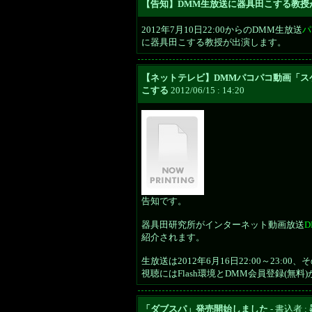
【告知】DMM生放送に器具田こする教授
2012年7月10日22:00からのDMM生放送
パ
に器具田こする教授が出演します。
【ネットテレビ】DMMパコパコ動画「スケ
こする
2012/06/15 : 14:20
告知です。
器具田研究所がインターネット動画放送
紹介されます。
生放送は2012年6月16日22:00～23
視聴にはFlash環境とDMM会員登録(無料
「ダブスパ」発売開始しました
- 書込者 :