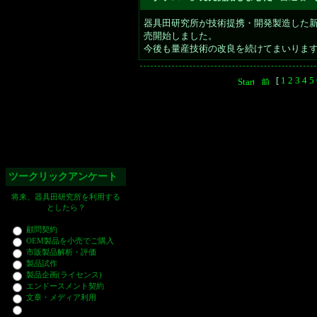
器具田研究所が技術提携・開発製造した
売開始しました。
今後も量産技術の改良を続けてまいりま
[
1
2
3
4
5
ツークリックアンケート
将来、器具田研究所を利用する
としたら？
顧問契約
OEM製品を小売でご購入
市販製品解析・評価
製品試作
製品企画(ライセンス)
エンドースメント契約
文章・メディア利用