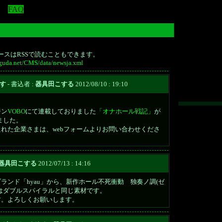
FAQ
ースはRSSで読むこともできます。
iguda.net/CMS/data/newsja.xml
です
- 書込者 :
器具田こする
2012/08/10 : 19:10
ジン
VOBO
にて連載しておりました
「オナホール戦記」
が
ました。
れた企業さまは、webフォームよりお問い合わせくださ
器具田こする
2012/07/13 : 14:16
ランド「hyau」から、新作ホール不死衝動 独奏ノ調(ゼ
はダブルスパイラルと同じ素材です。
す。よろしくお願いします。