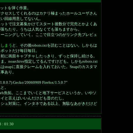
ボットを弾く作業。
アクセスしてくれるのはカナリ極まったホールユーザさん
太い回線用意してないん。
ネットで注文募集かけてスタート後数分で完売とかよくあ
が落ちたり。うちは人気なくても落ちますから。
ューニングしていく。ここで目立つのがリンク先プレビュ
てしまう
と、その後robots.txtを読むことはない。しかもは
ロボットだけ毎日毎日。
最初に画面キャプチャしたっきり、ずっと保持し続ける。
archive指定してるんですけども。しかもrobots.txt
snapに直接クレームを入れておいた。Snapのカスタマ
返事あり。
:1.8.0.7) Gecko/20060909 Firefox/1.5.0.7"
れと。
のがweb魚拓。ここまでいくと地下サービスというか。いやソ
イイと言えばいいんだけども昔のだし。
ッシュ対策に。インタネである以上、無駄なあがきだけど
 : 01:30