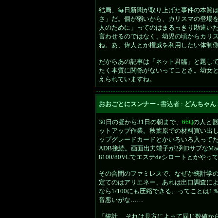
結局、毎日新聞が取り上げた事件の本質
さ」だ。個が弱いから、カリスマの登場
人のために」ってのはまるっきり勘違い
言わせるのではなく、幼児の頃からカリ
ね。あ、偉人とか権威を利用したい体制
だからあの記事は「ネット君臨」と題し
たく本質に関係がないってことさ。幼女
えられていますね。
おおごとにスンナー
- 書込者 :
どんちゃん
30日の昼から31日の朝まで、
66Q
の人と器
ットアップ作業。秋葉原での材料買い出し
ップグレードカードとかいろいろ入ってた
ADB接続。画面出力端子が2列DサブなM
8100/80VCでエステdeシロートとか
その合間のファミレスで、なぜか統計学の
定てのはアリエネー、あれは出口調査によ
なら1/100にも圧縮できる、ってことは1
音悪いがな……
「統計、 それは見方によって同じ数値から異