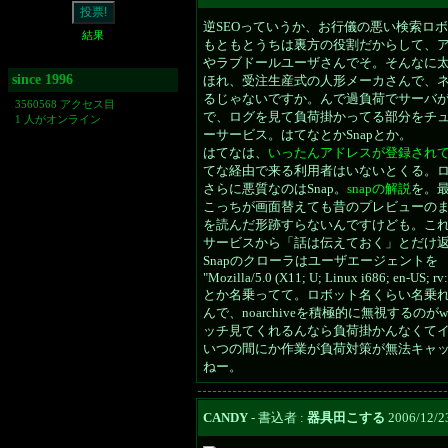
逆SEOっていうか、お行儀の悪い検索ロ
結果
もともとうちは裏方の役割だからして、
やラブドールユーザさんでそ。そんなに
since 1996
ほれ、受注生産式の人形メーカさんで、
るじゃないですか。んで過負荷でサーバ
3560568 アクセス目
で、ログを見て負荷掛かってる部分をチ
1 人がオンライン
ーサービス。はてなとかSnapとか。
はてなは、
いったんアドレスが登録され
てな経由で来る利用者はいないとくる。
さらに悪質なのはSnap。
snapの解説
を。
こっちが画面替えても昔のプレビューのまま。no
を読んだ形跡すらないんですけども。これは
サービスから「話は伝えておく」とだけ
Snapのクローラはユーザエージェントを
"Mozilla/5.0 (X11; U; Linux i686; en-US; rv
とか名乗ってて。ロボット名くらい名乗
んで、noarchiveを積極的に無視する
ッチ見てくれるんなら負荷掛かんなくて
いつの間にか作業が負荷対策が無法キャ
ねー。
CANDY
- 書込者 :
器具田こする
2006/12/23