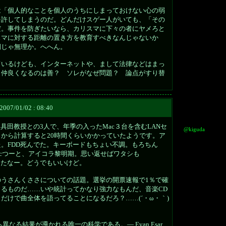
は「個人的なことを個人のうちにしまっておけない心の弱
を許してしまうのだ。どんだけスゲー人がいても、「その
だ。事件を防ぎたいなら、カリスマに下々の者にヤメろと
スマに対する距離の置き方を教育すべきなんじゃないか
側じゃ無理か。へへん。
ているけども、インターネットや、まして法律などはまっ
と仲良くなるのは善？ ソレがなぜ問題？ 論点がすり替
2007/01/02 : 08:40
具田教授との3人で、年季の入ったMac３台を含むLANセ
@kiguda
から計算すると20時間くらいかかっていたようです。ア
。FDD死んでた。キーボードもちょい不調。もろちん
acつーと、アイコラ黎明期。思い返せばワタシも
やってたなー。どうでもいいけど。
うさんくささについての話題。選挙の開票速報で1％で確
るものだ……いや統計ってかなり強力なもんだ、音楽CD
％だけで曲全体を語ってることになるだろ？……(´・ω・｀)
なる結果が導かれる唯一の科学である。― Evan Esar