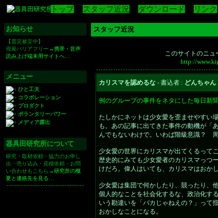
トップ
スタッフ近況
ダウンロード
リンク
お知らせ
スタッフ近況
【震災被災中】
視覚バリアフリー
→携帯・音声
このサイトのニュ
読み上げ端末用サイトへ…
http://www.k
メニュー
カリスマを認めるな
- 書込者 :
どんちゃん
ひと工夫
コラボレーション
例のグループの事件をネタにした毎日新
プロダクト
ボランタリーパワー
たしかにネットは少女愛を歪ませやすい
メディア露出
も。あの記事に出てきた事件の動機が「
んでもないわけで。いわば階級意識？ 
器具田研究所について
少女愛の世界にカリスマが出てくるって
研究・取材依頼・協力のお申し
歴史的にみても少女愛者のカリスマっつ
出・売り込み・見積依頼・お問
けだろ。偉人はいても、カリスマはおか
い合わせもこちら
→研究所の概
要と連絡先を見る…
少女愛は集団で何かしたり、競ったり、
個人的なことを社会化するな、政治化す
いう勘違いを「バカじゃねえの？」って
おかしなことになる。