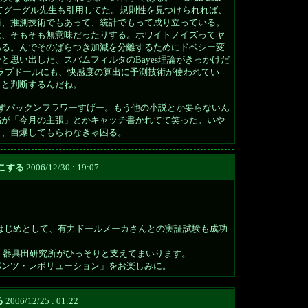
作家」てグーグル先生も引用してた。規則性を見つけられれば、
術、推測技術でもあって、統計でもって成り立っている。
は、そもそも無意味だったりする。ホワイトノイズってヤ
ある。んでそのばらつき加減を分離するためにドベシー変
と思い出した、スパムフィルタのBayes理論がきっかけだ
想ラブドールにも、快感度の算出に予測技術が使われてい
、と判断するんだね。
ずパックンフラワーすげー。もう他の小説とか要らないん
稿が「今月の主張」とかキャッチ書かれてて笑った。いや
し、自爆してもらわなきゃ困る。
こする
2006/12/30 : 19:07
N」をはじめとして、有力ドールメーカさんとの実証試験も成功
も、器具田研究所がひっそりと支えてまいります。
パンツ・レボリューション」をお楽しみに。
る
2006/12/25 : 01:22