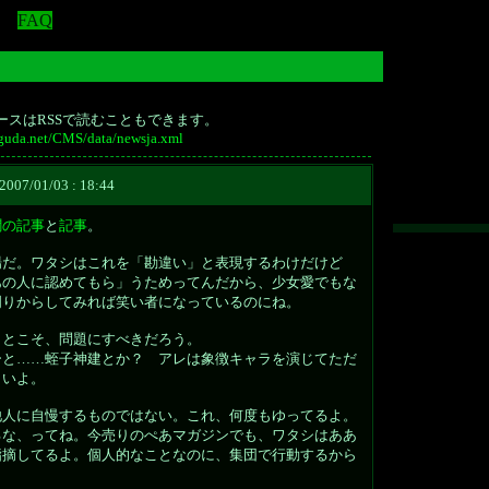
FAQ
ースはRSSで読むこともできます。
iguda.net/CMS/data/newsja.xml
2007/01/03 : 18:44
聞の記事
と
記事
。
場だ。ワタシはこれを「勘違い」と表現するわけだけど
あの人に認めてもら」うためってんだから、少女愛でもな
周りからしてみれば笑い者になっているのにね。
ことこそ、問題にすべきだろう。
ーと……蛭子神建とか？ アレは象徴キャラを演じてただ
しいよ。
他人に自慢するものではない。これ、何度もゆってるよ。
るな、ってね。今売りのぺあマガジンでも、ワタシはああ
指摘してるよ。個人的なことなのに、集団で行動するから