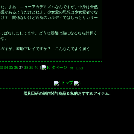
した。まあ、ニューアカデミズムなんですが、中身は全然
弁護があるようだけどねえ。少女愛の思想は少女愛者でな
っけ？ 関係ないけど近所のカルディではしっとりカリー
けっぱなしにしてます。どうせ最後は熱になるなら計算く
かな。
ハガキが。羞恥プレイですか？ こんなんでよく届く
33
34
35
36
37
38
39
40
]
トップ
器具田研の制作関与商品＆私的おすすめアイテム
↓