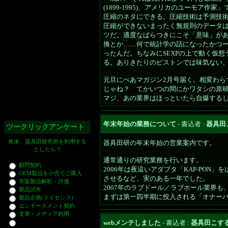
(1899-1995)、アメリカのユーモア
圧縮のネタにできる。圧縮技術は予測技
圧縮ができないまったく無規則のデータ
ツだ。適度なばらつきにこそ「意味」が
換とか……何で統計学の話になったかつー
ったんだ。ちなみにSEXPの上で動く仮
る。ありきたりのピストンでは味気ない
元旦にぺあマガジン2月号届く。相変わら
じゃね？ てかいつの間にかワタシの原
マジ、あの業界はほっといたら自爆する
年末年始の業務について
- 書込者 :
器具田
ツークリックアンケート
将来、器具田研究所を利用する
器具田研の年末年始の営業案内です。
としたら？
通常通りの研究業務を行います。
顧問契約
2006年は夜這いアダプタ「KAP-PO
OEM製品を小売でご購入
させるなど、実のある一年でした。
市販製品解析・評価
2007年のラブドール／ラブホール業界
製品試作
まずは第一四半期に投入される「オナー
製品企画(ライセンス)
エンドースメント契約
文章・メディア利用
webメンテしました
- 書込者 :
器具田こす