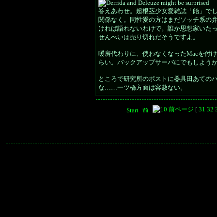
答えあわせ。超根茎少女愛雑誌「飴」で
関係なく。同性愛の方はまだソッチ系の
ければ語れないわけで。誰か思想家いた
せんべいは売り切れだそうですよ。
暖房代わりに、使わなくなったMacを付
らい。バックアップサーバにでもしよう
ところで研究所のポストに器具田あての
な……一ツ橋方面は容赦ない。
[
31
32