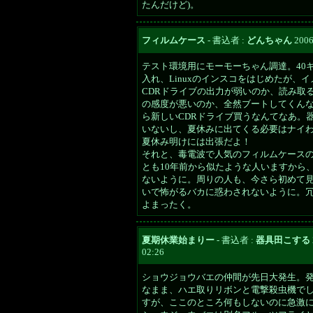
たんだけど)。
フィルムケース
- 書込者 :
どんちゃん
2006
テスト環境用にモーモーちゃん調達。40ギ
入れ、Linuxのインスコをはじめたが、
CDRドライブの出力が弱いのか、読み取る
の感度が悪いのか、全然ブートしてくん
ら新しいCDRドライブ買うなんてなあ。
いないし、夏休みに出てくる必要はナイ
夏休み明けには出張だよ！
それと、毒電波で人気のフィルムケース
とも10年前から似たような人いますから
ないように。周りの人も、今さら初めて
いで怖がるバカに惑わされないように。
よまったく。
夏期休業始まりー
- 書込者 :
器具田こする
02:26
ショウジョウバエの仲間が先日大発生。
なまま、ハエ取りリボンと電撃殺虫機で
すが、ここのところ何もしないのに急激