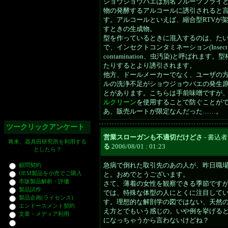
ショウジョウバエは別名フルーツフライ
物の発酵するアルコールに誘引されると
す。アルコールといえば、縮合型RTVが
すときの生成物。
型を作っているときに混入するのは、た
で、インセクトコンタミネーション(Insect
contamination、虫汚染)と呼ばれます
たりするとより誘引されます。
他方、ドールメーカーでなく、ユーザの
ルの洗浄不足がショウジョウバエの発生
とがあります。こちらは手前味噌ですが
ルクリーン
を使用することで防ぐことが
あ、販売ルートが限定なんだった……。
ツークリックアンケート
営業スローガンも不適切だけどさ
- 書込者
将来、器具田研究所を利用する
る
2006/08/01 : 01:23
としたら？
急病で倒れた取引先のあの人が、昨日職
顧問契約
OEM製品を小売でご購入
と。おめでとうございます。
市販製品解析・評価
さて、薄着の女性を観察できる季節です
製品試作
では、特殊な体型の人にとくに注目して
製品企画(ライセンス)
す。理想的な解剖学の図ではない、天然
エンドースメント契約
え方とでもいう感じの。いや例を挙げる
文章・メディア利用
になっちゃうから言わないけどね？