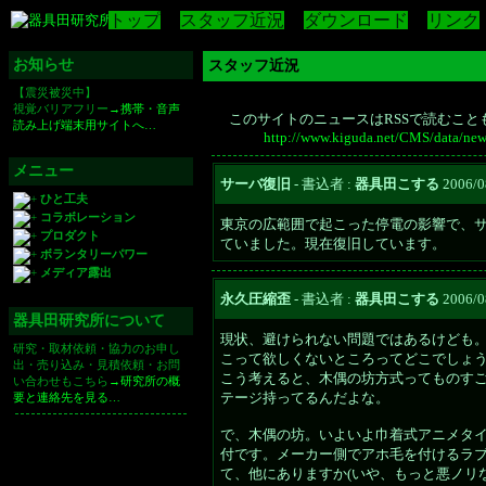
トップ
スタッフ近況
ダウンロード
リンク
お知らせ
スタッフ近況
【震災被災中】
視覚バリアフリー
→携帯・音声
このサイトのニュースはRSSで読むこと
読み上げ端末用サイトへ…
http://www.kiguda.net/CMS/data/new
メニュー
サーバ復旧
- 書込者 :
器具田こする
2006/08
ひと工夫
コラボレーション
東京の広範囲で起こった停電の影響で、
プロダクト
ていました。現在復旧しています。
ボランタリーパワー
メディア露出
永久圧縮歪
- 書込者 :
器具田こする
2006/08
器具田研究所について
現状、避けられない問題ではあるけども
研究・取材依頼・協力のお申し
こって欲しくないところってどこでしょ
出・売り込み・見積依頼・お問
こう考えると、木偶の坊方式ってものす
い合わせもこちら
→研究所の概
テージ持ってるんだよな。
要と連絡先を見る…
で、木偶の坊。いよいよ巾着式アニメタ
付です。メーカー側でアホ毛を付けるラ
て、他にありますか(いや、もっと悪ノリ